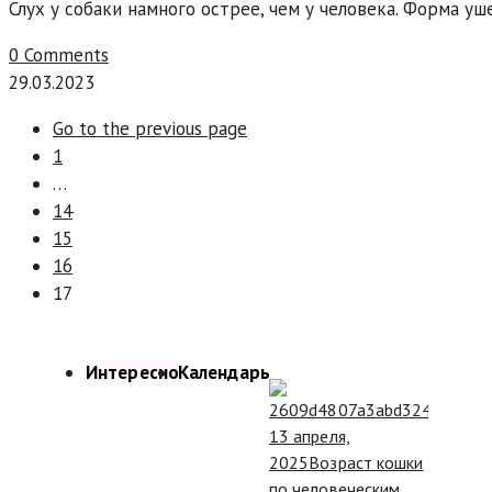
Слух у собаки намного острее, чем у человека. Форма у
0 Comments
29.03.2023
Go to the previous page
1
…
14
15
16
17
Интересно
Календарь
13 апреля,
2025
Возраст кошки
по человеческим