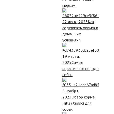
меркам
22 июня, 2025
Как
содержать хорька в
домашних
условиях?
19 марта,
2025
Самые
агрессивные породы
собак
5 ноября,
2023
Обзор корма
Hills (Хиллс) для
собак